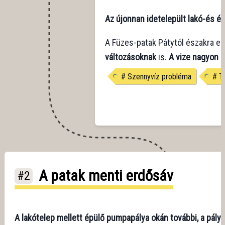
Az újonnan idetelepült lakó-és és 
A Füzes-patak Pátytól északra ere
változásoknak
is.
A vize nagyon 
#
Szennyvíz probléma
#
T
A patak menti erdősáv
#2
A lakótelep mellett épülő pumpapálya okán további, a pálya