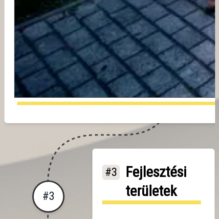
Fejlesztési
#3
területek
#
3