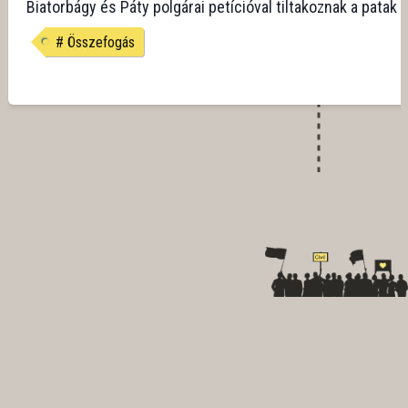
Biatorbágy és Páty polgárai petícióval tiltakoznak a patak s
#
Összefogás