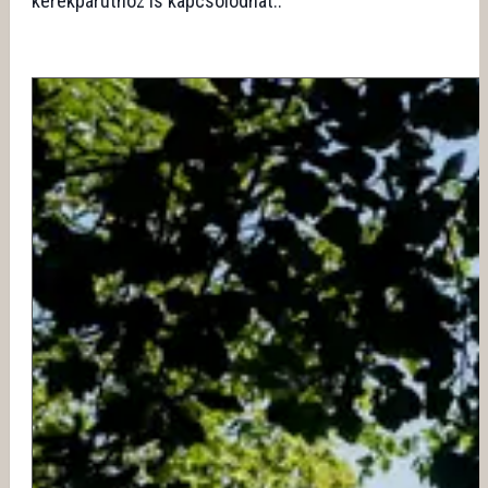
kerékpárúthoz is kapcsolódhat..