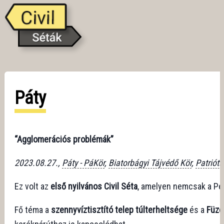
Páty
“Agglomerációs problémák”
2023.08.27.,
Páty - PáKör
,
Biatorbágyi Tájvédő Kör
,
Patriót
Ez volt az
első nyilvános Civil Séta
, amelyen nemcsak a Pes
Fő téma a
szennyvíztisztító telep túlterheltsége
és a
Füze