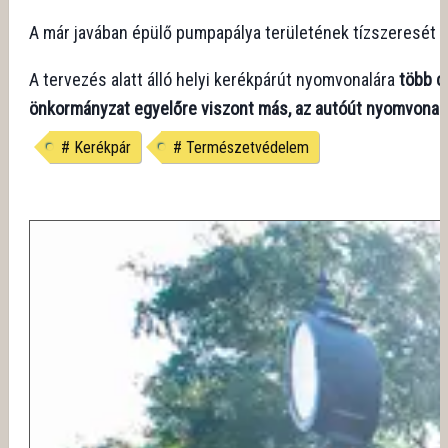
A már javában épülő pumpapálya területének tízszeresét
m
A tervezés alatt álló helyi kerékpárút nyomvonalára
több ci
önkormányzat egyelőre viszont más, az autóút nyomvonala m
#
Kerékpár
#
Természetvédelem