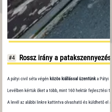
Rossz irány a patakszennyezés 
#4
A pátyi civil séta végén
közös kiállással üzentünk
a Pátyi 
Levélben kértük őket a több, mint 160 hektár fejlesztési t
A levél az alábbi linkre kattintva olvasható és küldhető el