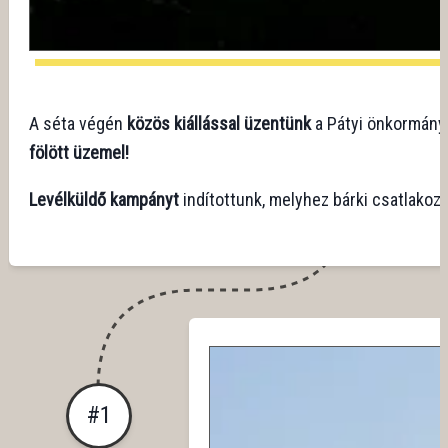
A séta végén
közös kiállással üzentünk
a Pátyi önkormányza
fölött üzemel!
Levélküldő kampányt
indítottunk, melyhez bárki csatlakozh
#
1