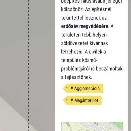
beépítés falusiasabb jelleget
kölcsönöz. Az építésnél
tekintettel lesznek az
erdősáv megvédésére
. A
területen több helyen
zöldövezetet kívánnak
létrehozni. A civilek a
település közmű-
problémájáról is beszámoltak
a fejlesztőnek.
#
Agglomeráció
#
Magánterület