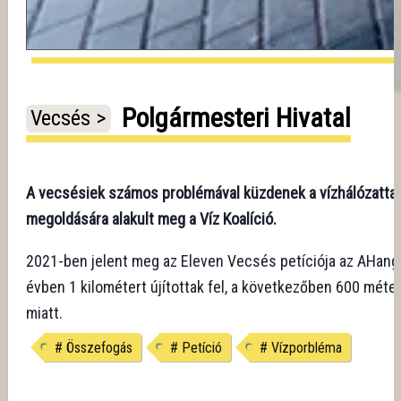
Polgármesteri Hivatal
Vecsés >
A vecsésiek számos problémával küzdenek a vízhálózattal 
megoldására alakult meg a Víz Koalíció.
2021-ben jelent meg az Eleven Vecsés petíciója az AHang
évben 1 kilométert újítottak fel, a következőben 600 méte
miatt.
#
Összefogás
#
Petíció
#
Vízporbléma