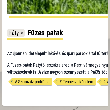
Füzes patak
Páty >
Az újonnan idetelepült lakó-és és ipari parkok által túlterh
A Füzes-patak Pátytól északra ered, a Pest vármegye nyuga
változásoknak
is.
A vize nagyon szennyezett
, a PáKör töb
#
Szennyvíz probléma
#
Természetvédelem
#
V