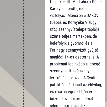
foglalkozott. Mint ahogy Kőházi
Károly elmondta, ezt a
vízfolyást Monoron a DAKÖV
(Dabas és Környéke Vízügyi
Kft.) szennyvíztelepe táplálja
szinte teljes mértékben, de
belefolyik a gyömrői és a
Ferihegy szennyvizét gyűjtő
maglódi 14-es csatorna is. A
problémát leginkább a lebegő
szennyezett szárazanyag
lerakódása okozza. A Gyáli-
patakból már kihalt az élővilág,
és nyáron egész Üllőn érezni a
bűzét. További problémát
jelent, hogy a gazdák