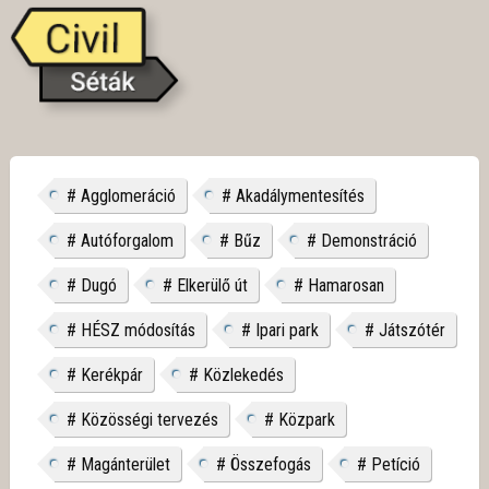
#
Agglomeráció
#
Akadálymentesítés
#
Autóforgalom
#
Bűz
#
Demonstráció
#
Dugó
#
Elkerülő út
#
Hamarosan
#
HÉSZ módosítás
#
Ipari park
#
Játszótér
#
Kerékpár
#
Közlekedés
#
Közösségi tervezés
#
Közpark
#
Magánterület
#
Összefogás
#
Petíció