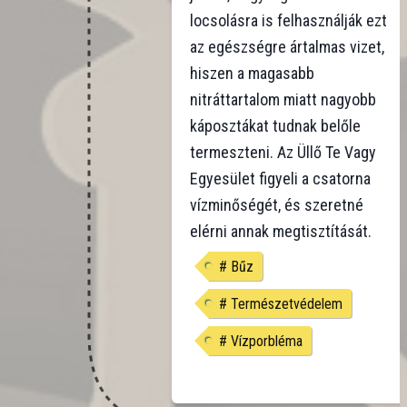
locsolásra is felhasználják ezt
az egészségre ártalmas vizet,
hiszen a magasabb
nitráttartalom miatt nagyobb
káposztákat tudnak belőle
termeszteni. Az Üllő Te Vagy
Egyesület figyeli a csatorna
vízminőségét, és szeretné
elérni annak megtisztítását.
#
Bűz
#
Természetvédelem
#
Vízporbléma