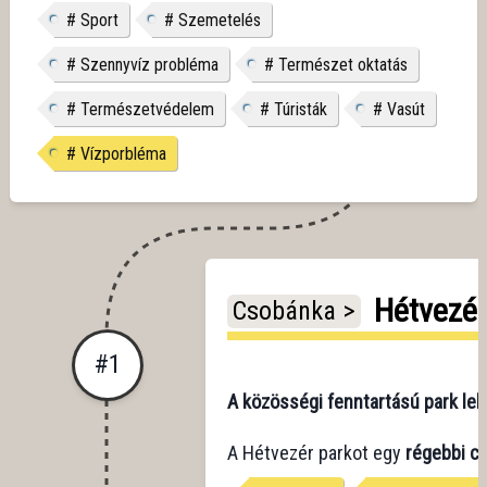
#
Sport
#
Szemetelés
#
Szennyvíz probléma
#
Természet oktatás
#
Természetvédelem
#
Túristák
#
Vasút
#
Vízporbléma
Hétvezér
Csobánka >
#
1
A közösségi fenntartású park leh
A Hétvezér parkot egy
régebbi cso