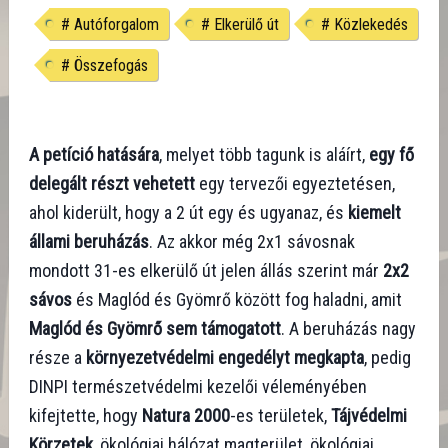
#
Autóforgalom
#
Elkerülő út
#
Közlekedés
#
Összefogás
A petíció hatására
, melyet több tagunk is aláírt,
egy fő
delegált részt vehetett
egy tervezői egyeztetésen,
ahol kiderült, hogy a 2 út egy és ugyanaz, és
kiemelt
állami beruházás
. Az akkor még 2x1 sávosnak
mondott 31-es elkerülő út jelen állás szerint már
2x2
sávos
és Maglód és Gyömrő között fog haladni, amit
Maglód és Gyömrő sem támogatott
. A beruházás nagy
része a
környezetvédelmi engedélyt megkapta
, pedig
DINPI természetvédelmi kezelői véleményében
kifejtette, hogy
Natura 2000
-es területek,
Tájvédelmi
Körzetek
, ökológiai hálózat magterület, ökológiai