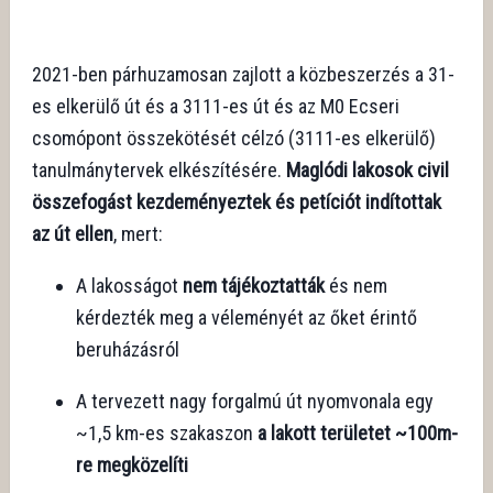
2021-ben párhuzamosan zajlott a közbeszerzés a 31-
es elkerülő út és a 3111-es út és az M0 Ecseri
csomópont összekötését célzó (3111-es elkerülő)
tanulmánytervek elkészítésére.
Maglódi lakosok civil
összefogást kezdeményeztek és petíciót indítottak
az út ellen
, mert:
A lakosságot
nem tájékoztatták
és nem
kérdezték meg a véleményét az őket érintő
beruházásról
A tervezett nagy forgalmú út nyomvonala egy
~1,5 km-es szakaszon
a lakott területet ~100m-
re megközelíti